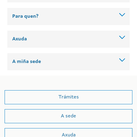
Para quen?
Axuda
A miña sede
Trámites
A sede
Axuda