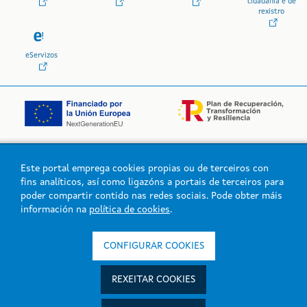
cidadanía e de
rexistro
eServizos
Este portal emprega cookies propias ou de terceiros con
Logo da Xunta de Galicia
fins analíticos, así como ligazóns a portais de terceiros para
poder compartir contido nas redes sociais. Pode obter máis
información na
política de cookies
.
Xunta de Galicia. Información mantida e publicada na intranet pola
Xunta de Galicia
CONFIGURAR COOKIES
Atención á cidadanía
Accesibilidade
REXEITAR COOKIES
Aviso legal
Mapa do portal