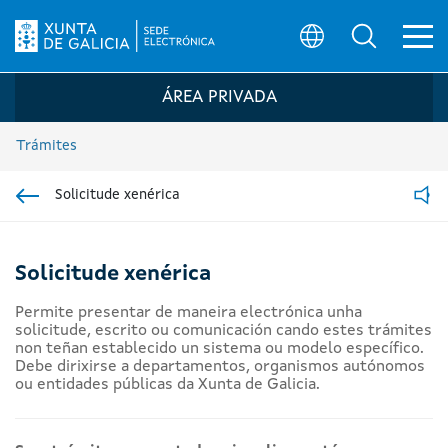
Ab
Búsqueda
Logo da Sede electrónica da Xunta de G
ÁREA PRIVADA
Trámites
Solicitude xenérica
Ir á sección pai
Read
Solicitude xenérica
Permite presentar de maneira electrónica unha
solicitude, escrito ou comunicación cando estes trámites
non teñan establecido un sistema ou modelo específico.
Debe dirixirse a departamentos, organismos autónomos
ou entidades públicas da Xunta de Galicia.