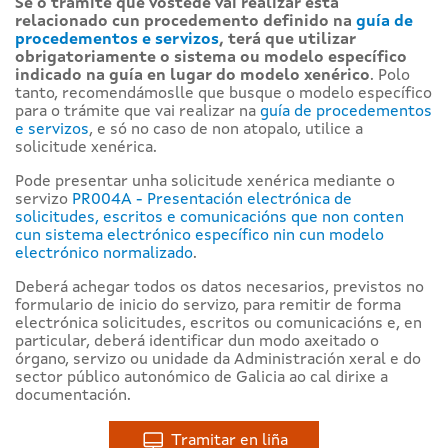
Se o trámite que vostede vai realizar está
relacionado cun procedemento definido na
guía de
procedementos e servizos
, terá que utilizar
obrigatoriamente o sistema ou modelo específico
indicado na guía en lugar do modelo xenérico
. Polo
tanto, recomendámoslle que busque o modelo específico
para o trámite que vai realizar na
guía de procedementos
e servizos
, e só no caso de non atopalo, utilice a
solicitude xenérica.
Pode presentar unha solicitude xenérica mediante o
servizo
PR004A - Presentación electrónica de
solicitudes, escritos e comunicacións que non conten
cun sistema electrónico específico nin cun modelo
electrónico normalizado
.
Deberá achegar todos os datos necesarios, previstos no
formulario de inicio do servizo, para remitir de forma
electrónica solicitudes, escritos ou comunicacións e, en
particular, deberá identificar dun modo axeitado o
órgano, servizo ou unidade da Administración xeral e do
sector público autonómico de Galicia ao cal dirixe a
documentación.
Tramitar en liña