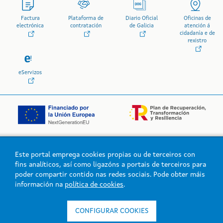
Factura
Plataforma de
Diario Oficial
Oficinas de
electrónica
contratación
de Galicia
atención á
cidadanía e de
rexistro
eServizos
Este portal emprega cookies propias ou de terceiros con
Logo da Xunta de Galicia
fins analíticos, así como ligazóns a portais de terceiros para
poder compartir contido nas redes sociais. Pode obter máis
información na
política de cookies
.
Xunta de Galicia. Información mantida e publicada na intranet pola
Xunta de Galicia
CONFIGURAR COOKIES
Atención á cidadanía