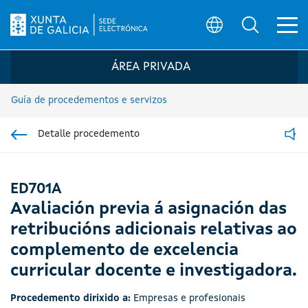
Ab
Búsqueda
Logo da Sede electrónica da Xunta de G
ÁREA PRIVADA
Guía de procedementos e servizos
Detalle procedemento
Ir á sección pai
Read
ED701A
Avaliación previa á asignación das
retribucións adicionais relativas ao
complemento de excelencia
curricular docente e investigadora.
Procedemento dirixido a:
Empresas e profesionais