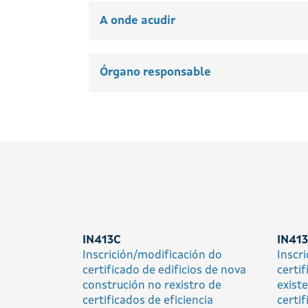
A onde acudir
Órgano responsable
IN413C
IN41
Inscrición/modificación do
Inscr
certificado de edificios de nova
certif
construción no rexistro de
exist
certificados de eficiencia
certif