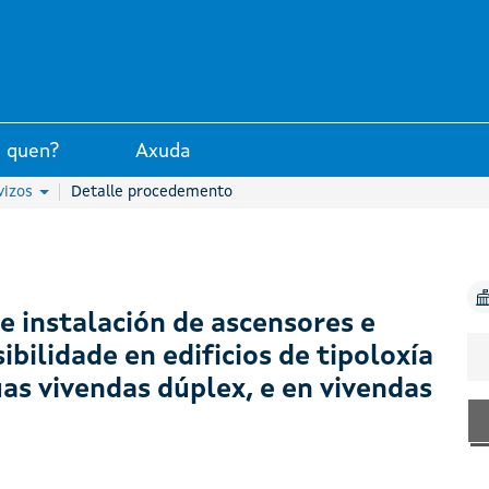
unta de Galicia
 quen?
Axuda
vizos
Detalle procedemento
 instalación de ascensores e
ibilidade en edificios de tipoloxía
úas vivendas dúplex, e en vivendas