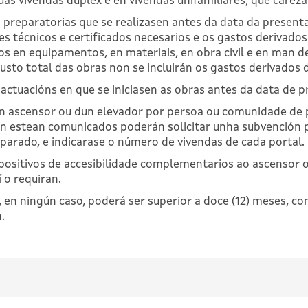
súas vivendas dúplex e en vivendas unifamiliares, que careza
 preparatorias que se realizasen antes da data da presenta
s técnicos e certificados necesarios e os gastos derivados
 en equipamentos, en materiais, en obra civil e en man de
custo total das obras non se incluirán os gastos derivados 
actuacións en que se iniciasen as obras antes da data de pr
dun ascensor ou dun elevador por persoa ou comunidade de 
n estean comunicados poderán solicitar unha subvención pa
parado, e indicarase o número de vivendas de cada portal.
spositivos de accesibilidade complementarios ao ascensor 
í o requiran.
, en ningún caso, poderá ser superior a doce (12) meses, c
.