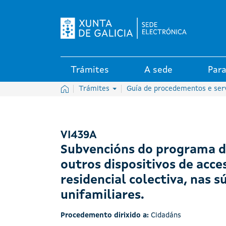
Logo da Sede electrónica da X
Trámites
A sede
Para
Inicio
Trámites
Guía de procedementos e ser
VI439A
Subvencións do programa de
outros dispositivos de acces
residencial colectiva, nas s
unifamiliares.
Procedemento dirixido a:
Cidadáns