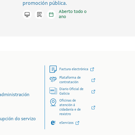
promoción pública.
Aberto todo o
Icono presencial
Tramitar en liña
ano
Factura electrónica
Plataforma de
contratación
Diario Oficial de
Galicia
administración
Oficinas de
atención á
cidadanía e de
rexistro
rupción do servizo
eServizos