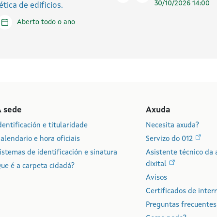
30/10/2026 14:00
tica de edificios.
tar en liña
Aberto todo o ano
A sede
Axuda
dentificación e titularidade
Necesita axuda?
alendario e hora oficiais
Servizo do 012
istemas de identificación e sinatura
Asistente técnico da 
dixital
ue é a carpeta cidadá?
Avisos
Certificados de inter
Preguntas frecuentes