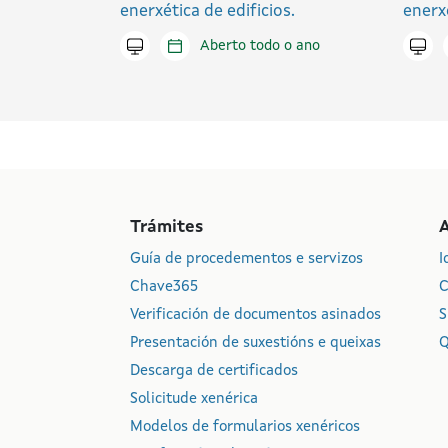
enerxética de edificios.
enerxé
Tramitar en liña
Aberto todo o ano
Trami
Trámites
Guía de procedementos e servizos
I
Chave365
C
Verificación de documentos asinados
S
Presentación de suxestións e queixas
Q
Descarga de certificados
Solicitude xenérica
Modelos de formularios xenéricos