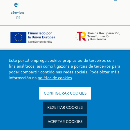
eServizos
Este portal emprega cookies propias ou de terceiros con
Logo da Xunta de Galicia
fins analíticos, así como ligazóns a portais de terceiros para
poder compartir contido nas redes sociais. Pode obter máis
información na
política de cookies
.
Xunta de Galicia. Información mantida e publicada na intranet pola
Xunta de Galicia
CONFIGURAR COOKIES
Atención á cidadanía
Accesibilidade
REXEITAR COOKIES
Aviso legal
Mapa do portal
ACEPTAR COOKIES