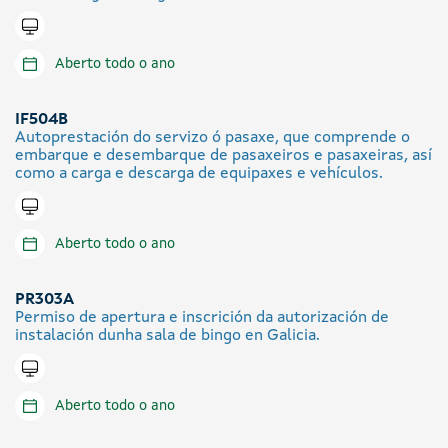
Tramitar en liña
Aberto todo o ano
IF504B
Autoprestación do servizo ó pasaxe, que comprende o
embarque e desembarque de pasaxeiros e pasaxeiras, así
como a carga e descarga de equipaxes e vehículos.
Tramitar en liña
Aberto todo o ano
PR303A
Permiso de apertura e inscrición da autorización de
instalación dunha sala de bingo en Galicia.
Tramitar en liña
Aberto todo o ano