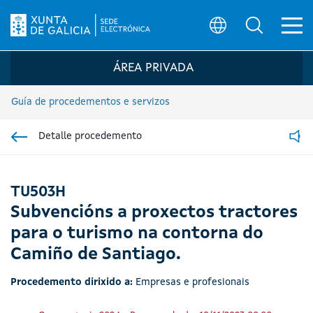
Ab
Búsqueda
Logo da Sede electrónica da Xunta de G
ÁREA PRIVADA
Guía de procedementos e servizos
Detalle procedemento
Ir á sección pai
Read
TU503H
Subvencións a proxectos tractores
para o turismo na contorna do
Camiño de Santiago.
Procedemento dirixido a:
Empresas e profesionais