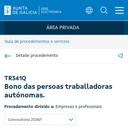
Ab
Búsqueda
Logo da Sede electrónica da Xunta de G
ÁREA PRIVADA
Guía de procedementos e servizos
Detalle procedemento
Ir á sección pai
Read
TR341Q
Bono das persoas traballadoras
autónomas.
Procedemento dirixido a:
Empresas e profesionais
Convocatoria 2026/1