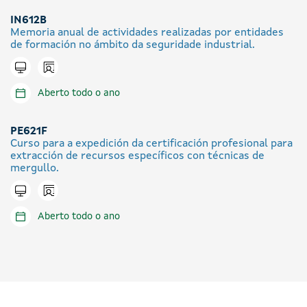
IN612B
Memoria anual de actividades realizadas por entidades
de formación no ámbito da seguridade industrial.
Icono presencial
Tramitar en liña
Aberto todo o ano
PE621F
Curso para a expedición da certificación profesional para
extracción de recursos específicos con técnicas de
mergullo.
Icono presencial
Tramitar en liña
Aberto todo o ano