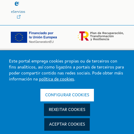
eServizos
Este portal emprega cookies propias ou de terceiros con
Logo da Xunta de Galicia
fins analíticos, así como ligazóns a portais de terceiros para
poder compartir contido nas redes sociais. Pode obter máis
información na
política de cookies
.
Xunta de Galicia. Información mantida e publicada na intranet pola
Xunta de Galicia
CONFIGURAR COOKIES
Atención á cidadanía
Accesibilidade
REXEITAR COOKIES
Aviso legal
Mapa do portal
ACEPTAR COOKIES