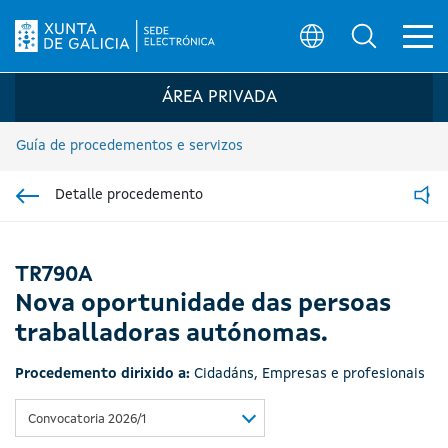
Ab
Búsqueda
Logo da Sede electrónica da Xunta de G
ÁREA PRIVADA
Guía de procedementos e servizos
Detalle procedemento
Ir á sección pai
Read
TR790A
Nova oportunidade das persoas
traballadoras autónomas.
Procedemento dirixido a:
Cidadáns
,
Empresas e profesionais
Convocatoria 2026/1