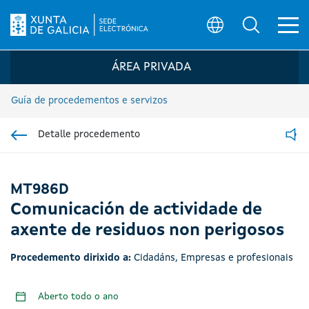
Ab
Búsqueda
Logo da Sede electrónica da Xunta de G
ÁREA PRIVADA
Guía de procedementos e servizos
Detalle procedemento
Ir á sección pai
Read
MT986D
Comunicación de actividade de
axente de residuos non perigosos
Procedemento dirixido a:
Cidadáns
,
Empresas e profesionais
Aberto todo o ano