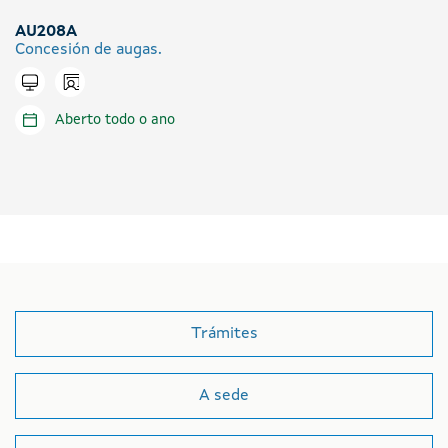
AU208A
Concesión de augas.
Icono presencial
Tramitar en liña
Aberto todo o ano
Trámites
A sede