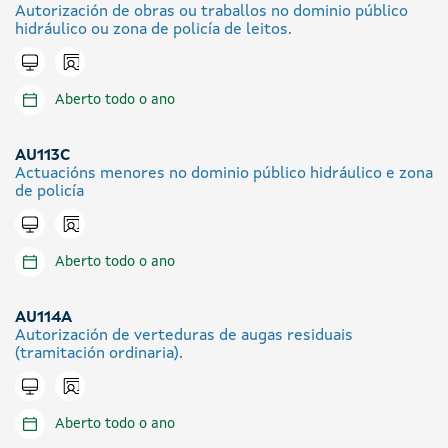
Autorización de obras ou traballos no dominio público
hidráulico ou zona de policía de leitos.
Icono presencial
Tramitar en liña
Aberto todo o ano
AU113C
Actuacións menores no dominio público hidráulico e zona
de policía
Icono presencial
Tramitar en liña
Aberto todo o ano
AU114A
Autorización de verteduras de augas residuais
(tramitación ordinaria).
Icono presencial
Tramitar en liña
Aberto todo o ano