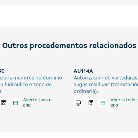
Outros procedementos relacionados
3C
AU114A
cións menores no dominio
Autorización de verteduras
co hidráulico e zona de
augas residuais (tramitació
a
ordinaria).
Aberto todo o
Aberto todo 
Icono presencial
Icono presencial
tar en liña
Tramitar en liña
ano
ano