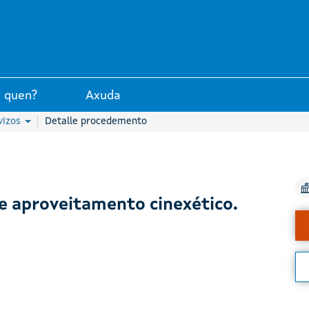
unta de Galicia
 quen?
Axuda
vizos
Detalle procedemento
e aproveitamento cinexético.