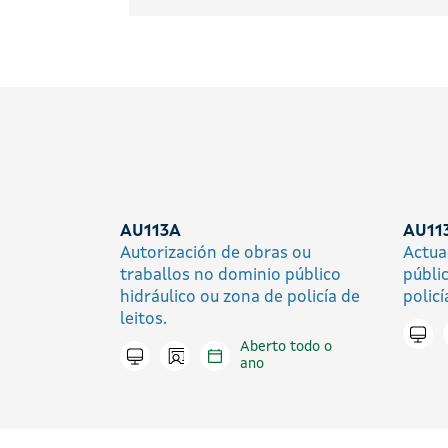
AU113A
AU11
Autorización de obras ou
Actua
traballos no dominio público
públi
hidráulico ou zona de policía de
policí
leitos.
Trami
Aberto todo o
Icono presencial
Tramitar en liña
ano