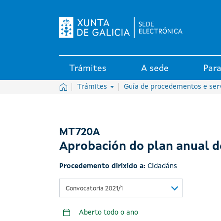
Logo da Sede electrónica da X
Trámites
A sede
Para
Inicio
Trámites
Guía de procedementos e ser
MT720A
Aprobación do plan anual d
Procedemento dirixido a:
Cidadáns
Convocatoria 2021/1
Aberto todo o ano