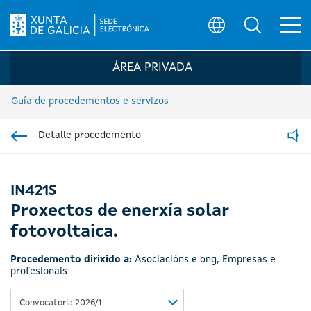
Ab
Búsqueda
Logo da Sede electrónica da Xunta de G
ÁREA PRIVADA
Guía de procedementos e servizos
Detalle procedemento
Ir á sección pai
Read
IN421S
Proxectos de enerxía solar
fotovoltaica.
Procedemento dirixido a:
Asociacións e ong
,
Empresas e
profesionais
Convocatoria 2026/1