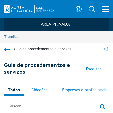
Ab
Búsqueda
Logo da Sede electrónica da Xunta de G
ÁREA PRIVADA
Trámites
Guía de procedementos e servizos
Ir á sección pai
Read
Guía de procedementos e
Escoitar
servizos
Todos
Cidadáns
Empresas e profesionais