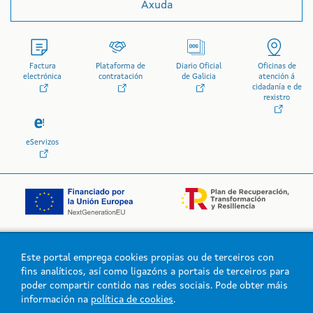
Axuda
Factura
Plataforma de
Diario Oficial
Oficinas de
electrónica
contratación
de Galicia
atención á
cidadanía e de
rexistro
eServizos
Este portal emprega cookies propias ou de terceiros con
Logo da Xunta de Galicia
fins analíticos, así como ligazóns a portais de terceiros para
poder compartir contido nas redes sociais. Pode obter máis
información na
política de cookies
.
Xunta de Galicia. Información mantida e publicada na intranet pola