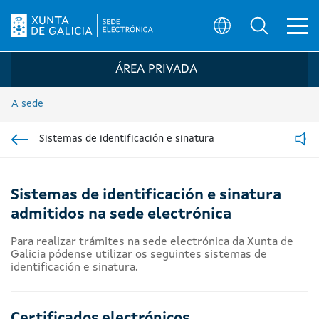
Ab
Búsqueda
Logo da Sede electrónica da Xunta de G
ÁREA PRIVADA
A sede
Sistemas de identificación e sinatura
Ir á sección pai
Read
Sistemas de identificación e sinatura
admitidos na sede electrónica
Para realizar trámites na sede electrónica da Xunta de
Galicia pódense utilizar os seguintes sistemas de
identificación e sinatura.
Certificados electrónicos