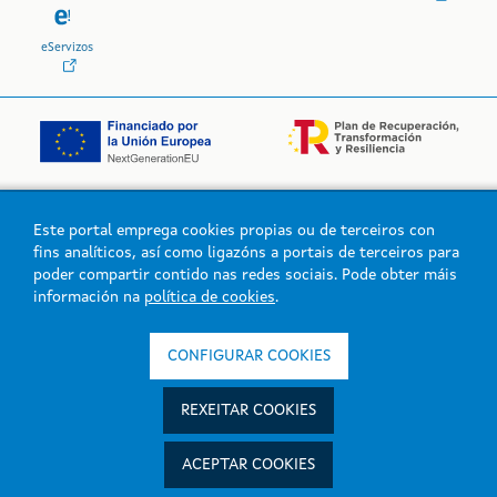
eServizos
Este portal emprega cookies propias ou de terceiros con
Logo da Xunta de Galicia
fins analíticos, así como ligazóns a portais de terceiros para
poder compartir contido nas redes sociais. Pode obter máis
información na
política de cookies
.
Xunta de Galicia. Información mantida e publicada na intranet pola
Xunta de Galicia
CONFIGURAR COOKIES
Atención á cidadanía
Accesibilidade
REXEITAR COOKIES
Aviso legal
Mapa do portal
ACEPTAR COOKIES