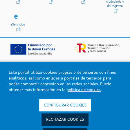
ciudadanía y
de registro
eServicios
Este portal utiliza cookies propias o de terceros con fines
Logo de la Xunta de Galicia
analíticos, así como enlaces a portales de terceros para
poder compartir contenido en las redes sociales. Puede
obtener más información en la
política de cookies
.
Xunta de Galicia. Información mantenida y publicada en la intranet
por la Xunta de Galicia
CONFIGURAR COOKIES
Atención a la ciudadanía
Accesibilidad
RECHAZAR COOKIES
Aviso legal
Mapa del portal