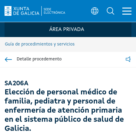
Ab
Búsqueda
Logo de la Sede electrónica de la Xunta 
ÁREA PRIVADA
Guía de procedimientos y servicios
Detalle procedemento
Ir á sección pai
Read
SA206A
Elección de personal médico de
familia, pediatra y personal de
enfermería de atención primaria
en el sistema público de salud de
Galicia.