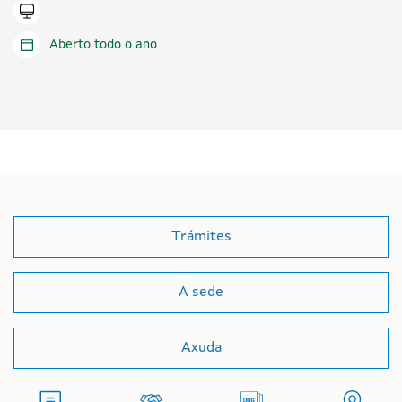
Tramitar en liña
Aberto todo o ano
Trámites
A sede
Axuda