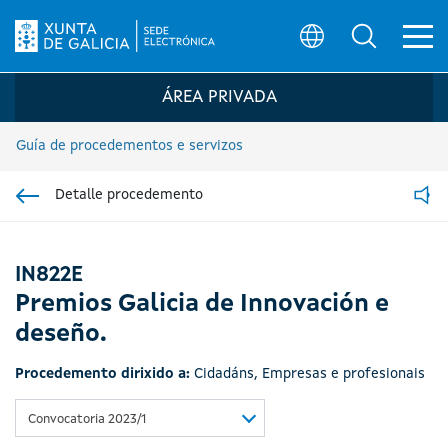
Ab
Búsqueda
Logo da Sede electrónica da Xunta de G
ÁREA PRIVADA
Guía de procedementos e servizos
Detalle procedemento
Ir á sección pai
Read
IN822E
Premios Galicia de Innovación e
deseño.
Procedemento dirixido a:
Cidadáns
,
Empresas e profesionais
Convocatoria 2023/1