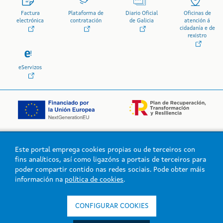
Factura
Plataforma de
Diario Oficial
Oficinas de
electrónica
contratación
de Galicia
atención á
cidadanía e de
rexistro
eServizos
Este portal emprega cookies propias ou de terceiros con
Logo da Xunta de Galicia
fins analíticos, así como ligazóns a portais de terceiros para
poder compartir contido nas redes sociais. Pode obter máis
información na
política de cookies
.
Xunta de Galicia. Información mantida e publicada na intranet pola
Xunta de Galicia
CONFIGURAR COOKIES
Atención á cidadanía
Accesibilidade