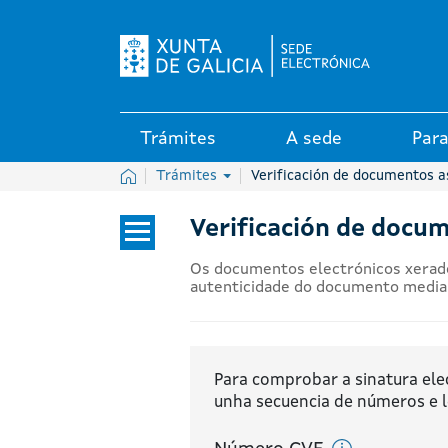
Logo da Sede electrónica da X
Trámites
A sede
Para
Inicio
Trámites
Verificación de documentos 
Verificación de docu
Os documentos electrónicos xerados
Trámites
autenticidade do documento mediant
GUÍA
DE
PROCEDEMENTOS
Para comprobar a sinatura ele
E
unha secuencia de números e l
SERVIZOS