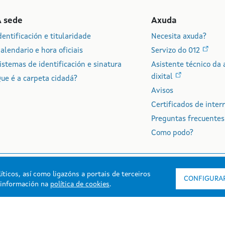
A sede
Axuda
dentificación e titularidade
Necesita axuda?
alendario e hora oficiais
Servizo do 012
istemas de identificación e sinatura
Asistente técnico da 
dixital
ue é a carpeta cidadá?
Avisos
Certificados de inter
Preguntas frecuentes
Como podo?
íticos, así como ligazóns a portais de terceiros
CONFIGURAR
s información na
política de cookies
.
rmación mantida e publicada na intranet pola Xunta de Galicia
esibilidade
Aviso legal
Mapa do portal