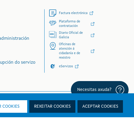
Factura electrónica
Plataforma de
contratación
Diario Oficial de
Galicia
administración
Oficinas de
atención á
cidadanía e de
rexistro
rupción do servizo
eServizos
 COOKIES
REXEITAR COOKIES
ACEPTAR COOKIES
Necesit