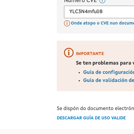
Número CVE
VERIFICACIÓN
DE
DOCUMENTOS
ASINADOS
Onde atopo o CVE nun docum
DESCARGA
DE
CERTIFICADOS
IMPORTANTE
PRESENTACIÓN
DE
Se ten problemas para v
SUXESTIÓNS
Guía de configuració
E
Guía de validación de
QUEIXAS
SOLICITUDE
XENÉRICA
Se dispón do documento electró
NOTIFICACIÓNS
ELECTRÓNICAS
DESCARGAR GUÍA DE USO VALIDE
PAGO