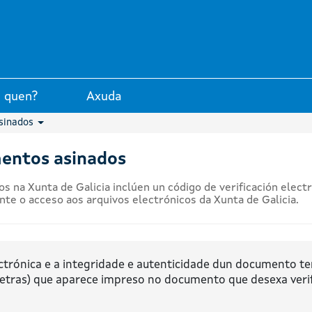
unta de Galicia
 quen?
Axuda
asinados
mentos asinados
 na Xunta de Galicia inclúen un código de verificación elect
e o acceso aos arquivos electrónicos da Xunta de Galicia.
ctrónica e a integridade e autenticidade dun documento te
etras) que aparece impreso no documento que desexa verif