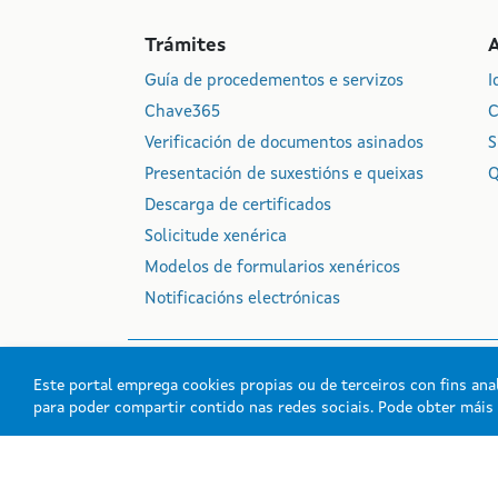
DE
TAXAS
Trámites
REXISTRO
Guía de procedementos e servizos
I
ELECTRÓNICO
Chave365
C
XERAL
DE
Verificación de documentos asinados
S
APODERAMENTOS
Presentación de suxestións e queixas
Q
DE
Descarga de certificados
GALICIA
Solicitude xenérica
CHAVE365
Modelos de formularios xenéricos
MODELOS
Notificacións electrónicas
DE
FORMULARIOS
XENÉRICOS
Este portal emprega cookies propias ou de terceiros con fins anal
para poder compartir contido nas redes sociais. Pode obter mái
Xunta de Galicia. Info
Atención á cidadanía
Acc