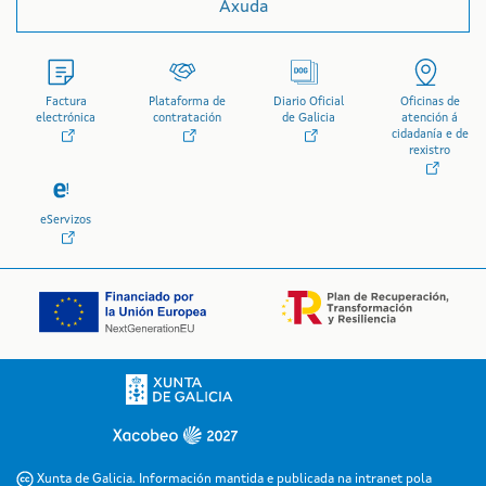
Axuda
Factura
Plataforma de
Diario Oficial
Oficinas de
electrónica
contratación
de Galicia
atención á
cidadanía e de
rexistro
eServizos
Logo da Xunta de Galicia
Xunta de Galicia. Información mantida e publicada na intranet pola