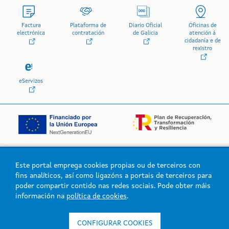
Factura
Plataforma de
Diario Oficial
Oficinas de
electrónica
contratación
de Galicia
atención á
cidadanía e de
rexistro
eServizos
Este portal emprega cookies propias ou de terceiros con
Logo da Xunta de Galicia
fins analíticos, así como ligazóns a portais de terceiros para
poder compartir contido nas redes sociais. Pode obter máis
información na
política de cookies
.
Xunta de Galicia. Información mantida e publicada na intranet pola
Xunta de Galicia
CONFIGURAR COOKIES
Atención á cidadanía