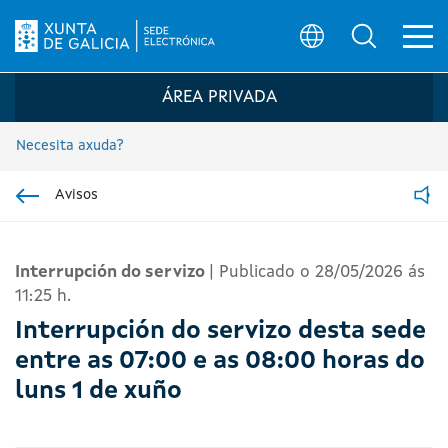
Ab
Búsqueda
Logo da Sede electrónica da Xunta de G
ÁREA PRIVADA
Necesita axuda?
Avisos
Ir á sección pai
Read
Interrupción do servizo
|
Publicado o 28/05/2026 ás
11:25 h.
Interrupción do servizo desta sede
entre as 07:00 e as 08:00 horas do
luns 1 de xuño