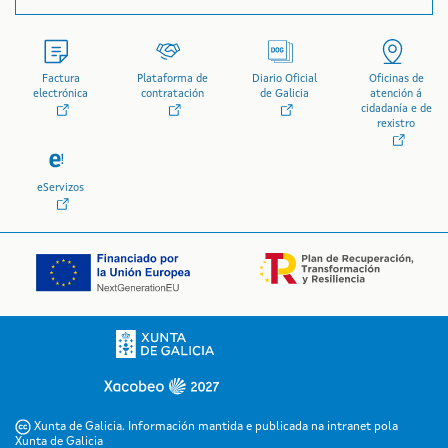
Factura
Plataforma de
Diario Oficial
Oficinas de
electrónica
contratación
de Galicia
atención á
cidadanía e de
rexistro
eServizos
Logo da Xunta de Galicia
Xunta de Galicia. Información mantida e publicada na intranet pola
Xunta de Galicia