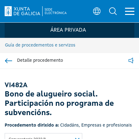
Ab
Búsqueda
Logo da Sede electrónica da Xunta de G
ÁREA PRIVADA
Guía de procedementos e servizos
Detalle procedemento
Ir á sección pai
Read
VI482A
Bono de alugueiro social.
Participación no programa de
subvencións.
Procedemento dirixido a:
Cidadáns
,
Empresas e profesionais