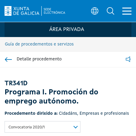
Ab
Búsqueda
Logo da Sede electrónica da Xunta de G
ÁREA PRIVADA
Guía de procedementos e servizos
Detalle procedemento
Ir á sección pai
Read
TR341D
Programa I. Promoción do
emprego autónomo.
Procedemento dirixido a:
Cidadáns
,
Empresas e profesionais
Convocatoria 2020/1