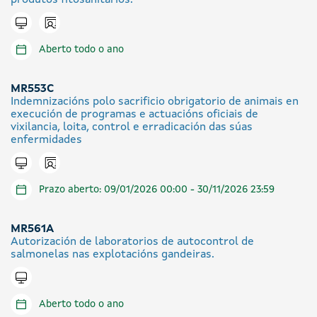
produtos fitosanitarios.
Icono presencial
Tramitar en liña
Aberto todo o ano
MR553C
Indemnizacións polo sacrificio obrigatorio de animais en
execución de programas e actuacións oficiais de
vixilancia, loita, control e erradicación das súas
enfermidades
Icono presencial
Tramitar en liña
Prazo aberto: 09/01/2026 00:00 - 30/11/2026 23:59
MR561A
Autorización de laboratorios de autocontrol de
salmonelas nas explotacións gandeiras.
Tramitar en liña
Aberto todo o ano