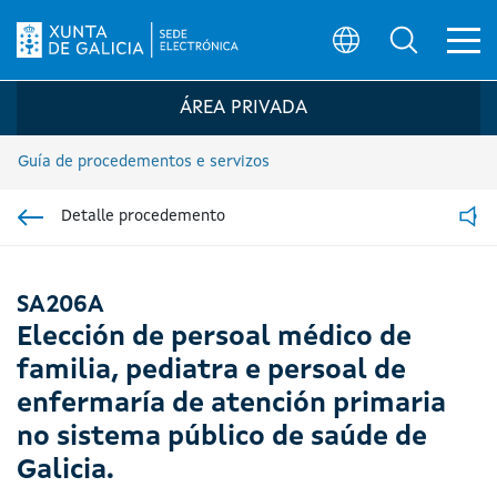
Ab
Búsqueda
Logo da Sede electrónica da Xunta de G
ÁREA PRIVADA
Guía de procedementos e servizos
Detalle procedemento
Ir á sección pai
Read
SA206A
Elección de persoal médico de
familia, pediatra e persoal de
enfermaría de atención primaria
no sistema público de saúde de
Galicia.