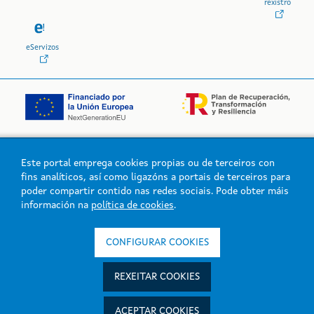
rexistro
eServizos
Este portal emprega cookies propias ou de terceiros con
Logo da Xunta de Galicia
fins analíticos, así como ligazóns a portais de terceiros para
poder compartir contido nas redes sociais. Pode obter máis
información na
política de cookies
.
Xunta de Galicia. Información mantida e publicada na intranet pola
Xunta de Galicia
CONFIGURAR COOKIES
Atención á cidadanía
Accesibilidade
REXEITAR COOKIES
Aviso legal
Mapa do portal
ACEPTAR COOKIES