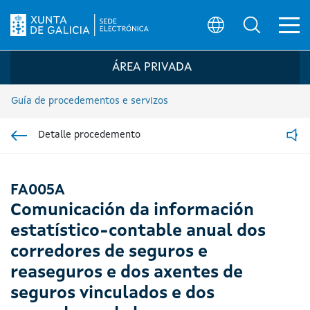
Ab
Búsqueda
Logo da Sede electrónica da Xunta de G
ÁREA PRIVADA
Guía de procedementos e servizos
Detalle procedemento
Ir á sección pai
Read
FA005A
Comunicación da información
estatístico-contable anual dos
corredores de seguros e
reaseguros e dos axentes de
seguros vinculados e dos