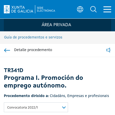
Ab
Búsqueda
Logo da Sede electrónica da Xunta de G
ÁREA PRIVADA
Guía de procedementos e servizos
Detalle procedemento
Ir á sección pai
Read
TR341D
Programa I. Promoción do
emprego autónomo.
Procedemento dirixido a:
Cidadáns
,
Empresas e profesionais
Convocatoria 2022/1