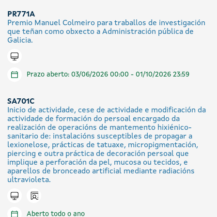
PR771A
Premio Manuel Colmeiro para traballos de investigación
que teñan como obxecto a Administración pública de
Galicia.
Tramitar en liña
Prazo aberto: 03/06/2026 00:00 - 01/10/2026 23:59
SA701C
Inicio de actividade, cese de actividade e modificación da
actividade de formación do persoal encargado da
realización de operacións de mantemento hixiénico-
sanitario de: instalacións susceptibles de propagar a
lexionelose, prácticas de tatuaxe, micropigmentación,
piercing e outra práctica de decoración persoal que
implique a perforación da pel, mucosa ou tecidos, e
aparellos de bronceado artificial mediante radiacións
ultravioleta.
Icono presencial
Tramitar en liña
Aberto todo o ano