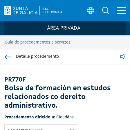
Ab
Búsqueda
Logo da Sede electrónica da Xunta de G
ÁREA PRIVADA
Guía de procedementos e servizos
Detalle procedemento
Ir á sección pai
Read
PR770F
Bolsa de formación en estudos
relacionados co dereito
administrativo.
Procedemento dirixido a:
Cidadáns