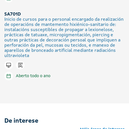
SA701D
Inicio de cursos para o personal encargado da realización
de operacións de mantemento hixiénico-sanitario de:
instalacións susceptibles de propagar a lexionelose,
prácticas de tatuaxe, micropigmentación, piercing e
outras prácticas de decoración persoal que impliquen a
perforación da pel, mucosas ou tecidos, e manexo de
aparellos de bronceado artificial mediante radiacións
ultravioleta
Icono presencial
Tramitar en liña
Aberto todo o ano
De interese