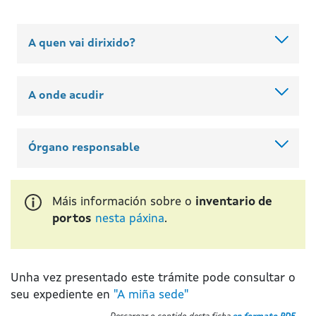
A quen vai dirixido?
A onde acudir
Órgano responsable
Máis información sobre o
inventario de
portos
nesta páxina
.
Unha vez presentado este trámite pode consultar o
seu expediente en
"A miña sede"