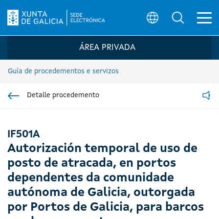
Ab
Búsqueda
Logo da Sede electrónica da Xunta de G
ÁREA PRIVADA
Guía de procedementos e servizos
Detalle procedemento
Ir á sección pai
Read
IF501A
Autorización temporal de uso de
posto de atracada, en portos
dependentes da comunidade
autónoma de Galicia, outorgada
por Portos de Galicia, para barcos