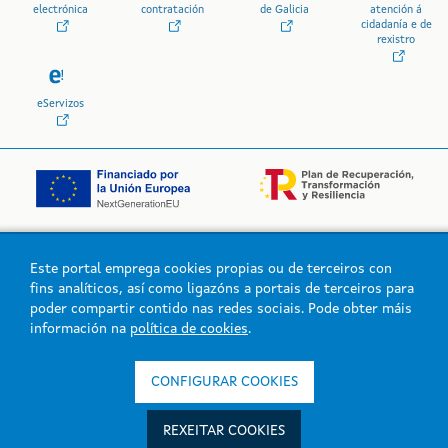
electrónica
contratación
de Galicia
atención á
cidadanía e de
rexistro
eServizos
Este portal emprega cookies propias ou de terceiros con
Logo da Xunta de Galicia
fins analíticos, así como ligazóns a portais de terceiros para
poder compartir contido nas redes sociais. Pode obter máis
información na
política de cookies
.
Xunta de Galicia. Información mantida e publicada na intranet pola
Xunta de Galicia
CONFIGURAR COOKIES
Atención á cidadanía
Accesibilidade
REXEITAR COOKIES
Aviso legal