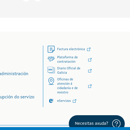
Factura electrónica
Plataforma de
contratación
Diario Oficial de
Galicia
administración
Oficinas de
atención á
cidadanía e de
rexistro
rupción do servizo
eServizos