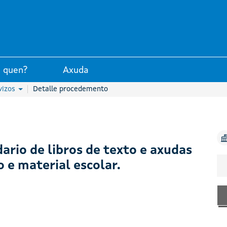
unta de Galicia
 quen?
Axuda
vizos
Detalle procedemento
dario de libros de texto e axudas
o e material escolar.