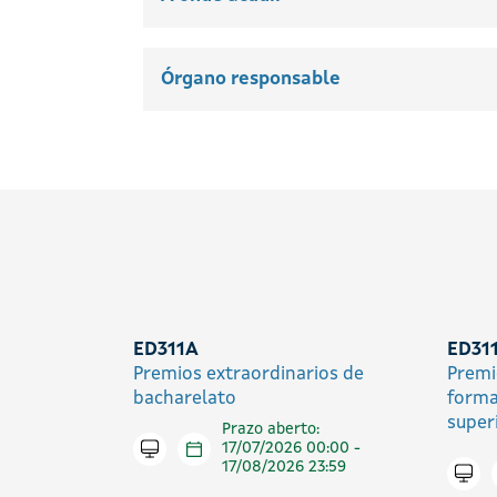
Órgano responsable
ED311A
ED31
Premios extraordinarios de
Premi
bacharelato
forma
super
Prazo aberto:
Tramitar en liña
17/07/2026 00:00 -
17/08/2026 23:59
Trami