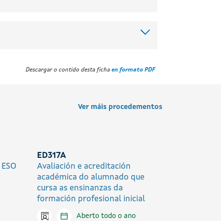
Descargar o contido desta ficha
en formato PDF
Ver máis procedementos
ED317A
e ESO
Avaliación e acreditación
académica do alumnado que
cursa as ensinanzas da
formación profesional inicial
Icono presencial
Aberto todo o ano