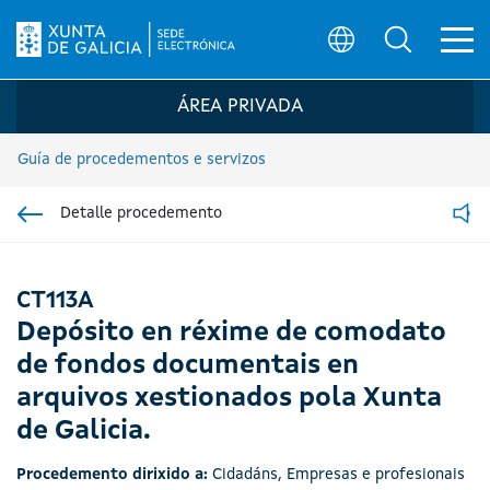
Ab
Búsqueda
Logo da Sede electrónica da Xunta de G
ÁREA PRIVADA
Guía de procedementos e servizos
Detalle procedemento
Ir á sección pai
Read
CT113A
Depósito en réxime de comodato
de fondos documentais en
arquivos xestionados pola Xunta
de Galicia.
Procedemento dirixido a:
Cidadáns
,
Empresas e profesionais