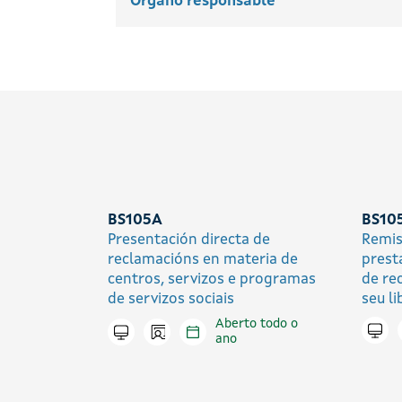
Órgano responsable
BS105A
BS10
Presentación directa de
Remis
reclamacións en materia de
prest
centros, servizos e programas
de re
de servizos sociais
seu l
Aberto todo o
Icono presencial
Trami
Tramitar en liña
ano