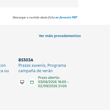
Descargar o contido desta ficha
en formato PDF
Ver máis procedementos
BS303A
 con
Prazas xuvenís, Programa
ca ou
campaña de verán
Prazo aberto:
Tramitar en liña
03/06/2026 16:00 -
02/09/2026 21:00