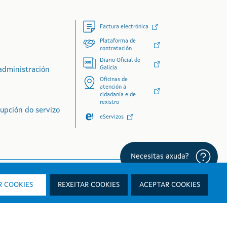
Factura electrónica
Plataforma de
contratación
Diario Oficial de
Galicia
administración
Oficinas de
atención á
cidadanía e de
rexistro
rupción do servizo
eServizos
 COOKIES
REXEITAR COOKIES
ACEPTAR COOKIES