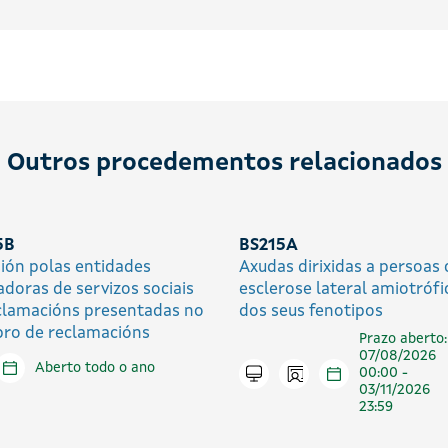
Outros procedementos relacionados
5B
BS215A
ión polas entidades
Axudas dirixidas a persoas
adoras de servizos sociais
esclerose lateral amiotrófi
clamacións presentadas no
dos seus fenotipos
ibro de reclamacións
Prazo aberto:
07/08/2026
tar en liña
Aberto todo o ano
Icono presencial
Tramitar en liña
00:00 -
03/11/2026
23:59