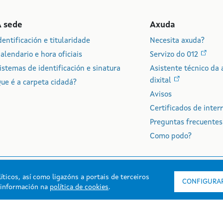
A sede
Axuda
dentificación e titularidade
Necesita axuda?
alendario e hora oficiais
Servizo do 012
istemas de identificación e sinatura
Asistente técnico da 
dixital
ue é a carpeta cidadá?
Avisos
Certificados de inter
Preguntas frecuentes
Como podo?
íticos, así como ligazóns a portais de terceiros
CONFIGURAR
s información na
política de cookies
.
rmación mantida e publicada na intranet pola Xunta de Galicia
esibilidade
Aviso legal
Mapa do portal