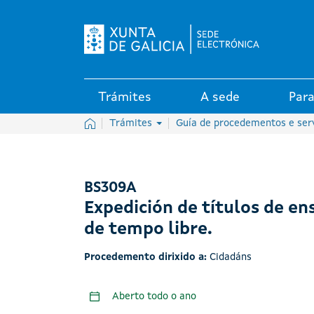
Logo da Sede electrónica da X
Trámites
A sede
Para
Inicio
Trámites
Guía de procedementos e ser
BS309A
Expedición de títulos de en
de tempo libre.
Procedemento dirixido a:
Cidadáns
Aberto todo o ano