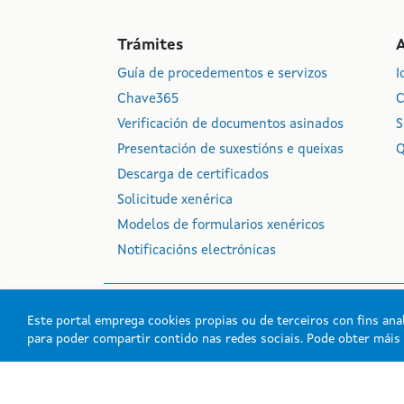
Trámites
Guía de procedementos e servizos
I
Chave365
C
Verificación de documentos asinados
S
Presentación de suxestións e queixas
Q
Descarga de certificados
Solicitude xenérica
Modelos de formularios xenéricos
Notificacións electrónicas
Este portal emprega cookies propias ou de terceiros con fins anal
para poder compartir contido nas redes sociais. Pode obter mái
Xunta de Galicia. Info
Atención á cidadanía
Acc