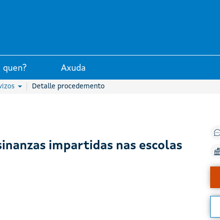
unta de Galicia
 quen?
Axuda
vizos
Detalle procedemento
sinanzas impartidas nas escolas