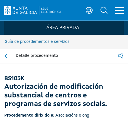
Ab
Búsqueda
Logo da Sede electrónica da Xunta de G
ÁREA PRIVADA
Guía de procedementos e servizos
Detalle procedemento
Ir á sección pai
Read
BS103K
Autorización de modificación
substancial de centros e
programas de servizos sociais.
Procedemento dirixido a:
Asociacións e ong