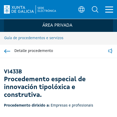
Ab
Búsqueda
Logo da Sede electrónica da Xunta de G
ÁREA PRIVADA
Guía de procedementos e servizos
Detalle procedemento
Ir á sección pai
Read
VI433B
Procedemento especial de
innovación tipolóxica e
construtiva.
Procedemento dirixido a:
Empresas e profesionais