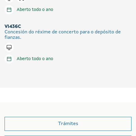
Aberto todo o ano
VI436C
Concesión do réxime de concerto para o depósito de
fianzas.
Tramitar en liña
Aberto todo o ano
Trámites