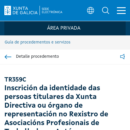
Ab
Búsqueda
Logo da Sede electrónica da Xunta de G
ÁREA PRIVADA
Guía de procedementos e servizos
Detalle procedemento
Ir á sección pai
Read
TR359C
Inscrición da identidade das
persoas titulares da Xunta
Directiva ou órgano de
representación no Rexistro de
Asociacións Profesionais de