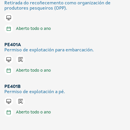
Retirada do recoñecemento como organización de
produtores pesqueiros (OPP).
Tramitar en liña
Aberto todo o ano
PE401A
Permiso de explotación para embarcación.
Icono presencial
Tramitar en liña
Aberto todo o ano
PE401B
Permiso de explotación a pé.
Icono presencial
Tramitar en liña
Aberto todo o ano