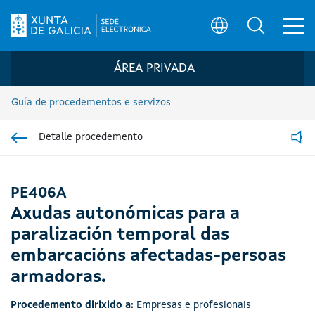
Ab
Búsqueda
Logo da Sede electrónica da Xunta de G
ÁREA PRIVADA
Guía de procedementos e servizos
Detalle procedemento
Ir á sección pai
Read
PE406A
Axudas autonómicas para a
paralización temporal das
embarcacións afectadas-persoas
armadoras.
Procedemento dirixido a:
Empresas e profesionais