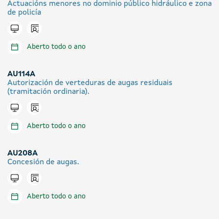
Actuacións menores no dominio público hidráulico e zona
de policía
Icono presencial
Tramitar en liña
Aberto todo o ano
AU114A
Autorización de verteduras de augas residuais
(tramitación ordinaria).
Icono presencial
Tramitar en liña
Aberto todo o ano
AU208A
Concesión de augas.
Icono presencial
Tramitar en liña
Aberto todo o ano