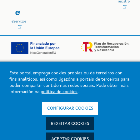
rexistro
eServizos
Este portal emprega cookies propias ou de terceiros con
Logo da Xunta de Galicia
fins analíticos, así como ligazóns a portais de terceiros para
poder compartir contido nas redes sociais. Pode obter máis
información na
política de cookies
.
Xunta de Galicia. Información mantida e publicada na intranet pola
Xunta de Galicia
CONFIGURAR COOKIES
Atención á cidadanía
Accesibilidade
REXEITAR COOKIES
Aviso legal
Mapa do portal
ACEPTAR COOKIES