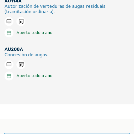
AU114A
Autorización de verteduras de augas residuais
(tramitación ordinaria).
Icono presencial
Tramitar en liña
Aberto todo o ano
AU208A
Concesión de augas.
Icono presencial
Tramitar en liña
Aberto todo o ano