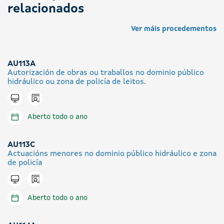
relacionados
Ver máis procedementos
AU113A
Autorización de obras ou traballos no dominio público
hidráulico ou zona de policía de leitos.
Icono presencial
Tramitar en liña
Aberto todo o ano
AU113C
Actuacións menores no dominio público hidráulico e zona
de policía
Icono presencial
Tramitar en liña
Aberto todo o ano