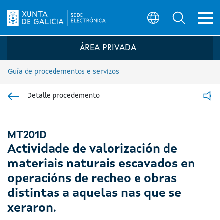
Ab
Búsqueda
Logo da Sede electrónica da Xunta de G
ÁREA PRIVADA
Guía de procedementos e servizos
Detalle procedemento
Ir á sección pai
Read
MT201D
Actividade de valorización de
materiais naturais escavados en
operacións de recheo e obras
distintas a aquelas nas que se
xeraron.