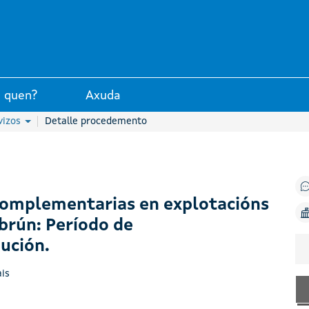
unta de Galicia
 quen?
Axuda
vizos
Detalle procedemento
omplementarias en explotacións
brún: Período de
ución.
is