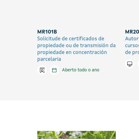
MR101B
MR20
Solicitude de certificados de
Autor
propiedade ou de transmisión da
curso
propiedade en concentración
de pr
parcelaria
Trami
Icono presencial
Aberto todo o ano