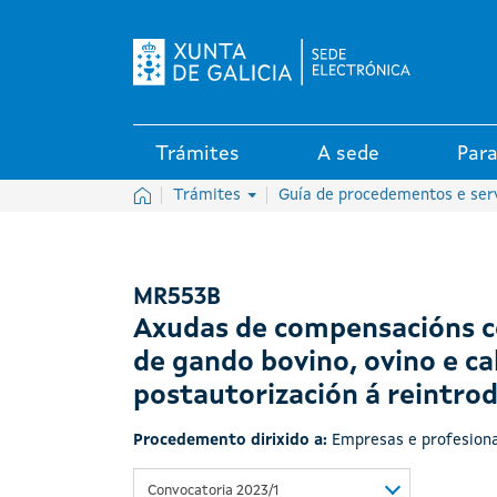
Logo da Sede electrónica da X
Trámites
A sede
Para
Inicio
Trámites
Guía de procedementos e ser
MR553B
Axudas de compensacións c
de gando bovino, ovino e ca
postautorización á reintrod
Procedemento dirixido a:
Empresas e profesiona
Convocatoria 2023/1