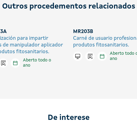
Outros procedementos relacionados
3A
MR203B
ización para impartir
Carné de usuario profesion
s de manipulador aplicador
produtos fitosanitarios.
odutos fitosanitarios.
Aberto todo 
Icono presencial
Tramitar en liña
ano
Aberto todo o
Icono presencial
tar en liña
ano
De interese