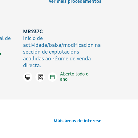
Ver máis procedementos
MR237C
al de
Inicio de
actividade/baixa/modificación na
sección de explotacións
o
acollidas ao réxime de venda
directa.
Aberto todo o
Icono presencial
Tramitar en liña
ano
Máis áreas de interese