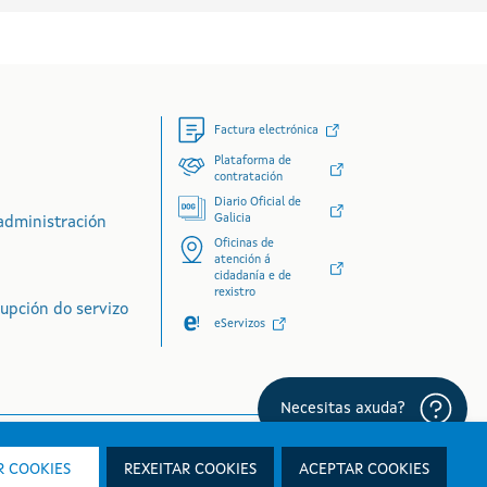
Factura electrónica
Plataforma de
contratación
Diario Oficial de
Galicia
administración
Oficinas de
atención á
cidadanía e de
rexistro
rupción do servizo
eServizos
 COOKIES
REXEITAR COOKIES
ACEPTAR COOKIES