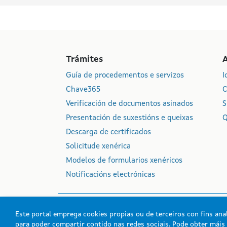
Trámites
Guía de procedementos e servizos
I
Chave365
C
Verificación de documentos asinados
S
Presentación de suxestións e queixas
Q
Descarga de certificados
Solicitude xenérica
Modelos de formularios xenéricos
Notificacións electrónicas
Este portal emprega cookies propias ou de terceiros con fins anal
para poder compartir contido nas redes sociais. Pode obter mái