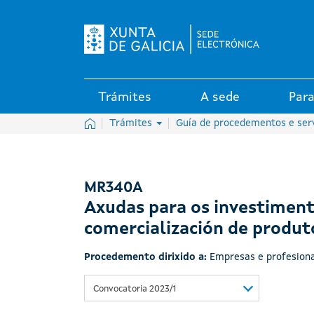
Logo da Sede electrónica da X
Trámites
A sede
Para
Inicio
Trámites
Guía de procedementos e ser
MR340A
Axudas para os investiment
comercialización de produto
Procedemento dirixido a:
Empresas e profesiona
Convocatoria 2023/1