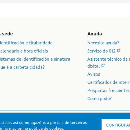
A sede
Axuda
dentificación e titularidade
Necesita axuda?
alendario e hora oficiais
Servizo do 012
istemas de identificación e sinatura
Asistente técnico da 
dixital
ue é a carpeta cidadá?
Avisos
Certificados de inter
Preguntas frecuentes
Como podo?
íticos, así como ligazóns a portais de terceiros
CONFIGURAR
s información na
política de cookies
.