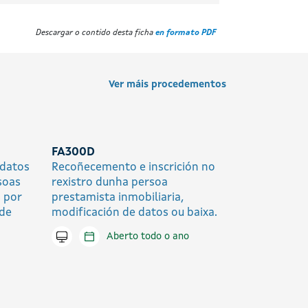
Descargar o contido desta ficha
en formato PDF
Ver máis procedementos
FA300D
 datos
Recoñecemento e inscrición no
soas
rexistro dunha persoa
 por
prestamista inmobiliaria,
 de
modificación de datos ou baixa.
Tramitar en liña
Aberto todo o ano