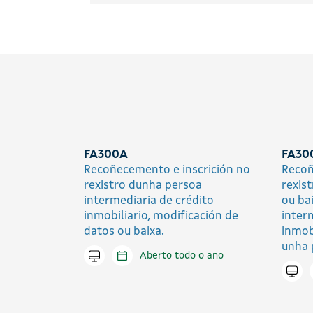
FA300A
FA30
Recoñecemento e inscrición no
Recoñ
rexistro dunha persoa
rexis
intermediaria de crédito
ou ba
inmobiliario, modificación de
inter
datos ou baixa.
inmob
unha 
Tramitar en liña
Aberto todo o ano
Trami