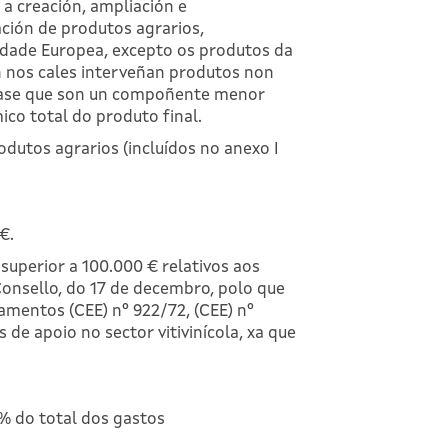
 a creación, ampliación e
ación de produtos agrarios,
dade Europea, excepto os produtos da
n nos cales interveñan produtos non
arase que son un compoñente menor
co total do produto final.
dutos agrarios (incluídos no anexo I
€.
 superior a 100.000 € relativos aos
Consello, do 17 de decembro, polo que
amentos (CEE) nº 922/72, (CEE) nº
de apoio no sector vitivinícola, xa que
 % do total dos gastos