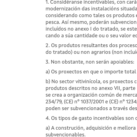
1. Considéranse incentivables, con cará
modernización das instalacións situada
considerando como tales os produtos 
pesca. Así mesmo, poderán subvenciona
incluídos no anexo I do tratado, se 
cando a súa cantidade ou o seu valor e
2. Os produtos resultantes dos proceso
do tratado) ou non agrarios (non incluí
3. Non obstante, non serán apoiables:
a) Os proxectos en que o importe total
b) No sector vitivinícola, os proxectos
produtos descritos no anexo VII, parte
se crea a organización común de merca
234/79, (CE) nº 1037/2001 e (CE) nº 12
poden ser subvencionados a través des
4. Os tipos de gasto incentivables son 
a) A construción, adquisición e mellor
subvencionables.