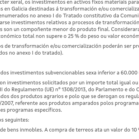
cter xeral, os investimentos en activos fixos materiais para
s en Galicia destinadas á transformación e/ou comercializ
enumerados no anexo I do Tratado constitutivo da Comuni
rse investimentos relativos a procesos de transformació
estes son un compoñente menor do produto final. Consider
conómico total non supere o 25 % do peso ou valor económi
s de transformación e/ou comercialización poderán ser pro
dos no anexo I do tratado).
 dos investimentos subvencionables sexa inferior a 60.000 
 con investimentos solicitados por un importe total igual ou
 II do Regulamento (UE) nº 1308/2013, do Parlamento e do 
dos dos produtos agrarios e polo que se derogan os regul
34/2007, referente aos produtos amparados polos programas 
es programas específicos.
os seguintes:
a de bens inmobles. A compra de terreos ata un valor do 10