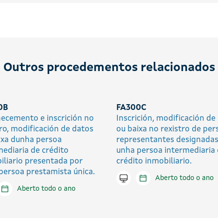
Outros procedementos relacionados
0B
FA300C
ecemento e inscrición no
Inscrición, modificación de
tro, modificación de datos
ou baixa no rexistro de per
ixa dunha persoa
representantes designadas
mediaria de crédito
unha persoa intermediaria
iliario presentada por
crédito inmobiliario.
persoa prestamista única.
Tramitar en liña
Aberto todo o ano
tar en liña
Aberto todo o ano