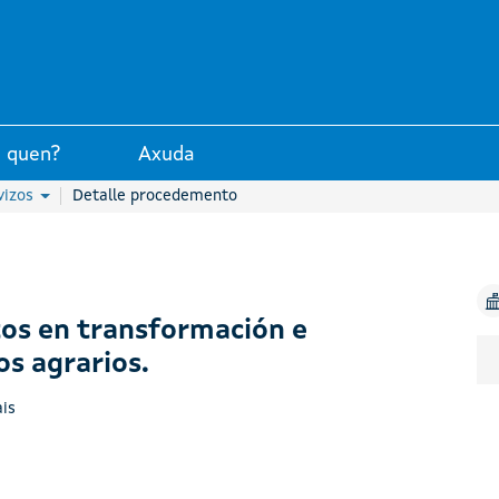
unta de Galicia
 quen?
Axuda
vizos
Detalle procedemento
os en transformación e
s agrarios.
is