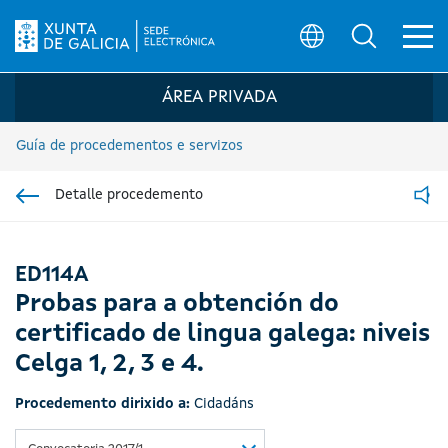
Ab
Búsqueda
Logo da Sede electrónica da Xunta de G
ÁREA PRIVADA
Guía de procedementos e servizos
Detalle procedemento
Ir á sección pai
Read
ED114A
Probas para a obtención do
certificado de lingua galega: niveis
Celga 1, 2, 3 e 4.
Procedemento dirixido a:
Cidadáns