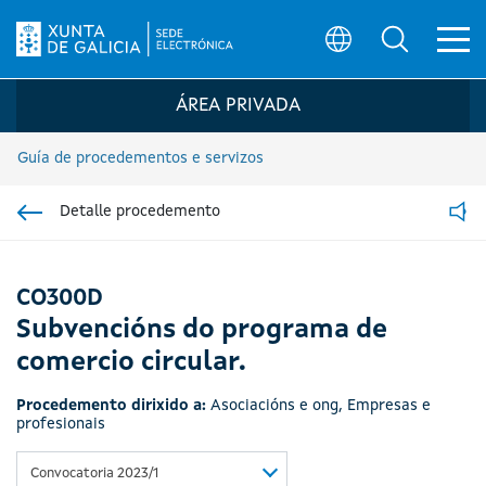
Ab
Búsqueda
Logo da Sede electrónica da Xunta de G
ÁREA PRIVADA
Guía de procedementos e servizos
Detalle procedemento
Ir á sección pai
Read
CO300D
Subvencións do programa de
comercio circular.
Procedemento dirixido a:
Asociacións e ong
,
Empresas e
profesionais
Convocatoria 2023/1