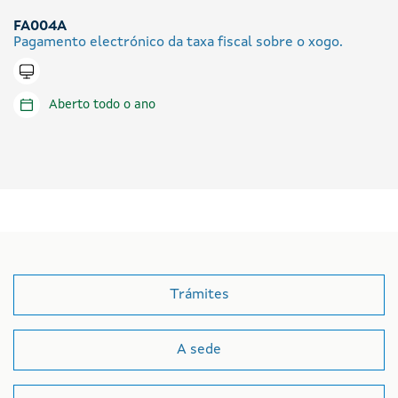
FA004A
Pagamento electrónico da taxa fiscal sobre o xogo.
Tramitar en liña
Aberto todo o ano
Trámites
A sede