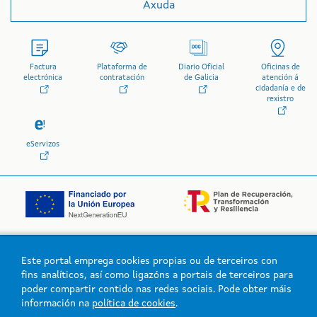
Axuda
Factura
Plataforma de
Diario Oficial
Oficinas de
electrónica
contratación
de Galicia
atención á
cidadanía e de
rexistro
eServizos
Este portal emprega cookies propias ou de terceiros con
Logo da Xunta de Galicia
fins analíticos, así como ligazóns a portais de terceiros para
poder compartir contido nas redes sociais. Pode obter máis
información na
política de cookies
.
Xunta de Galicia. Información mantida e publicada na intranet pola