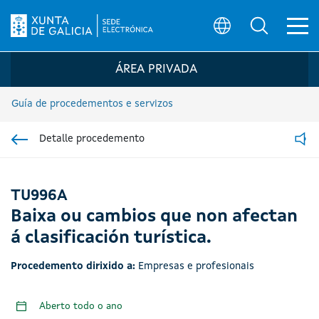
Ab
Búsqueda
Logo da Sede electrónica da Xunta de G
ÁREA PRIVADA
Guía de procedementos e servizos
Detalle procedemento
Ir á sección pai
Read
TU996A
Baixa ou cambios que non afectan
á clasificación turística.
Procedemento dirixido a:
Empresas e profesionais
Aberto todo o ano