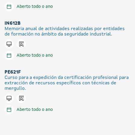
Aberto todo o ano
IN612B
Memoria anual de actividades realizadas por entidades
de formación no ámbito da seguridade industrial.
Icono presencial
Tramitar en liña
Aberto todo o ano
PE621F
Curso para a expedición da certificación profesional para
extracción de recursos específicos con técnicas de
mergullo.
Icono presencial
Tramitar en liña
Aberto todo o ano