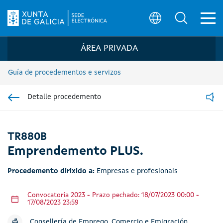
Ab
Búsqueda
Logo da Sede electrónica da Xunta de G
ÁREA PRIVADA
Guía de procedementos e servizos
Detalle procedemento
Ir á sección pai
Read
TR880B
Emprendemento PLUS.
Procedemento dirixido a:
Empresas e profesionais
Convocatoria 2023 - Prazo pechado: 18/07/2023 00:00 -
17/08/2023 23:59
Consellería de Emprego, Comercio e Emigración