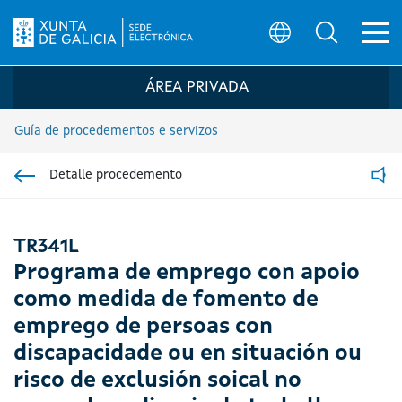
Ab
Búsqueda
Logo da Sede electrónica da Xunta de G
ÁREA PRIVADA
Guía de procedementos e servizos
Detalle procedemento
Ir á sección pai
Read
TR341L
Programa de emprego con apoio
como medida de fomento de
emprego de persoas con
discapacidade ou en situación ou
risco de exclusión soical no