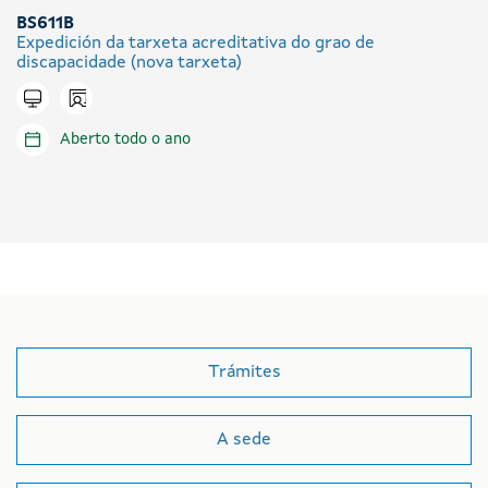
BS611B
Expedición da tarxeta acreditativa do grao de
discapacidade (nova tarxeta)
Icono presencial
Tramitar en liña
Aberto todo o ano
Trámites
A sede