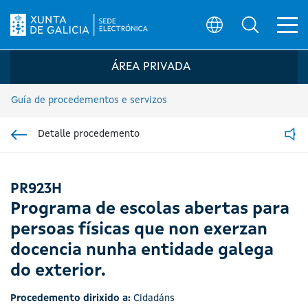
Ab
Búsqueda
Logo da Sede electrónica da Xunta de G
ÁREA PRIVADA
Guía de procedementos e servizos
Detalle procedemento
Ir á sección pai
Read
PR923H
Programa de escolas abertas para
persoas físicas que non exerzan
docencia nunha entidade galega
do exterior.
Procedemento dirixido a:
Cidadáns