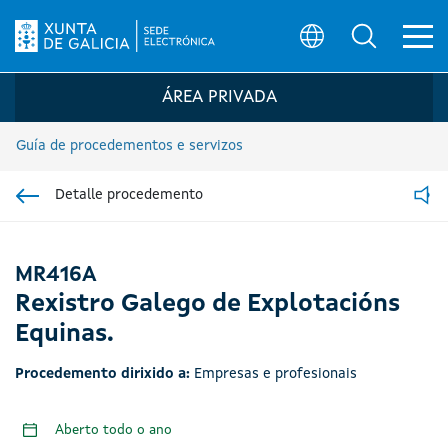
Ab
Búsqueda
Logo da Sede electrónica da Xunta de G
ÁREA PRIVADA
Guía de procedementos e servizos
Detalle procedemento
Ir á sección pai
Read
MR416A
Rexistro Galego de Explotacións
Equinas.
Procedemento dirixido a:
Empresas e profesionais
Aberto todo o ano