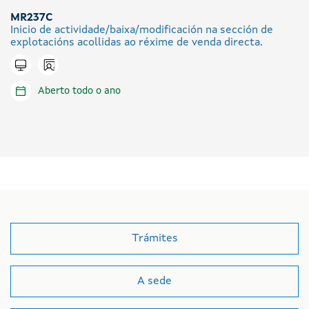
MR237C
Inicio de actividade/baixa/modificación na sección de
explotacións acollidas ao réxime de venda directa.
Icono presencial
Tramitar en liña
Aberto todo o ano
Trámites
A sede