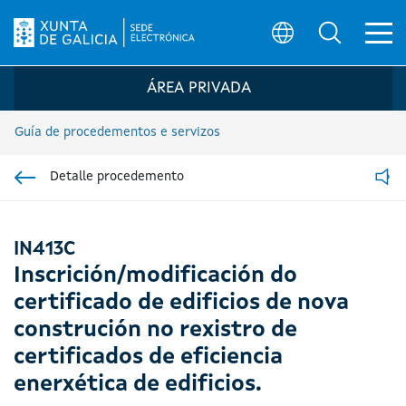
Ab
Búsqueda
Logo da Sede electrónica da Xunta de G
ÁREA PRIVADA
Guía de procedementos e servizos
Detalle procedemento
Ir á sección pai
Read
IN413C
Inscrición/modificación do
certificado de edificios de nova
construción no rexistro de
certificados de eficiencia
enerxética de edificios.