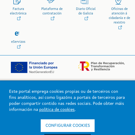
Factura
Plataforma de
Diario Oficial
Oficinas de
electrónica
contratación
de Galicia
atención á
cidadanía e de
rexistro
eServizos
Este portal emprega cookies propias ou de terceiros con
Logo da Xunta de Galicia
fins analíticos, así como ligazóns a portais de terceiros para
poder compartir contido nas redes sociais. Pode obter máis
información na
política de cookies
.
Xunta de Galicia. Información mantida e publicada na intranet pola
Xunta de Galicia
CONFIGURAR COOKIES
Atención á cidadanía
Accesibilidade