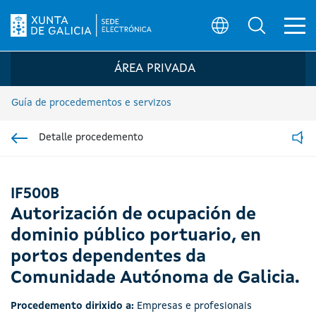
Ab
Búsqueda
Logo da Sede electrónica da Xunta de G
ÁREA PRIVADA
Guía de procedementos e servizos
Detalle procedemento
Ir á sección pai
Read
IF500B
Autorización de ocupación de
dominio público portuario, en
portos dependentes da
Comunidade Autónoma de Galicia.
Procedemento dirixido a:
Empresas e profesionais