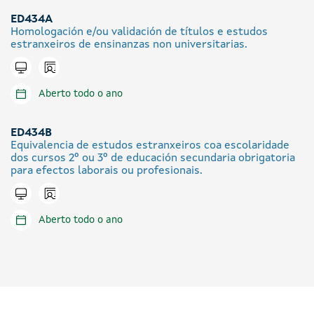
ED434A
Homologación e/ou validación de títulos e estudos
estranxeiros de ensinanzas non universitarias.
Icono presencial
Tramitar en liña
Aberto todo o ano
ED434B
Equivalencia de estudos estranxeiros coa escolaridade
dos cursos 2º ou 3º de educación secundaria obrigatoria
para efectos laborais ou profesionais.
Icono presencial
Tramitar en liña
Aberto todo o ano