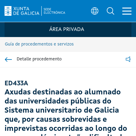
Ab
Búsqueda
Logo da Sede electrónica da Xunta de G
ÁREA PRIVADA
Guía de procedementos e servizos
Detalle procedemento
Ir á sección pai
Read
ED433A
Axudas destinadas ao alumnado
das universidades públicas do
Sistema universitario de Galicia
que, por causas sobrevidas e
imprevistas ocorridas ao longo do