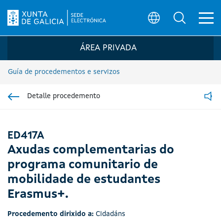
Ab
Búsqueda
Logo da Sede electrónica da Xunta de G
ÁREA PRIVADA
Guía de procedementos e servizos
Detalle procedemento
Ir á sección pai
Read
ED417A
Axudas complementarias do
programa comunitario de
mobilidade de estudantes
Erasmus+.
Procedemento dirixido a:
Cidadáns