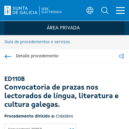
Ab
Búsqueda
Logo da Sede electrónica da Xunta de G
ÁREA PRIVADA
Guía de procedementos e servizos
Detalle procedemento
Ir á sección pai
Read
ED110B
Convocatoria de prazas nos
lectorados de língua, literatura e
cultura galegas.
Procedemento dirixido a:
Cidadáns