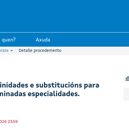
unta de Galicia
 quen?
Axuda
vizos
Detalle procedemento
rinidades e substitucións para
minadas especialidades.
026 23:59