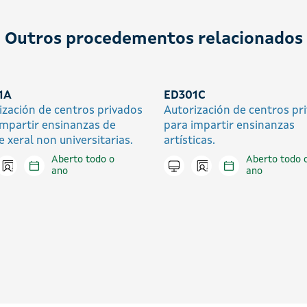
Outros procedementos relacionados
1A
ED301C
ización de centros privados
Autorización de centros pr
impartir ensinanzas de
para impartir ensinanzas
e xeral non universitarias.
artísticas.
Aberto todo o
Aberto todo 
Icono presencial
Icono presencial
tar en liña
Tramitar en liña
ano
ano