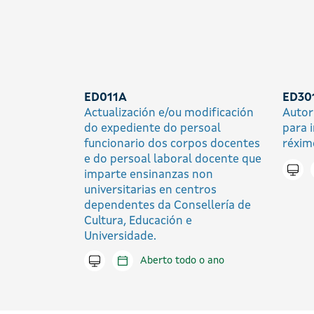
ED011A
ED30
Actualización e/ou modificación
Autor
do expediente do persoal
para 
funcionario dos corpos docentes
réxim
e do persoal laboral docente que
Trami
imparte ensinanzas non
universitarias en centros
dependentes da Consellería de
Cultura, Educación e
Universidade.
Tramitar en liña
Aberto todo o ano