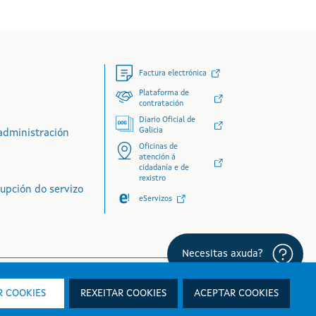
Factura electrónica
Plataforma de
contratación
Diario Oficial de
Galicia
administración
Oficinas de
atención á
cidadanía e de
rexistro
rupción do servizo
eServizos
 COOKIES
REXEITAR COOKIES
ACEPTAR COOKIES