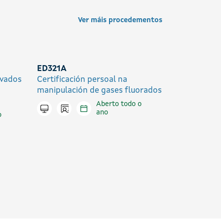
Ver máis procedementos
ED321A
ivados
Certificación persoal na
manipulación de gases fluorados
Aberto todo o
Icono presencial
Tramitar en liña
ano
o