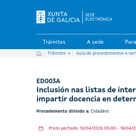
Logo da Sede electrónica da X
Trámites
A sede
Para
Inicio
Trámites
Guía de procedementos e ser
ED003A
Inclusión nas listas de inte
impartir docencia en deter
Procedemento dirixido a:
Cidadáns
Prazo pechado: 10/04/2026 00:00 - 16/04/2