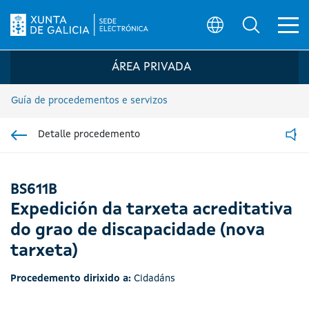
Ab
Búsqueda
Logo da Sede electrónica da Xunta de G
ÁREA PRIVADA
Guía de procedementos e servizos
Detalle procedemento
Ir á sección pai
Read
BS611B
Expedición da tarxeta acreditativa
do grao de discapacidade (nova
tarxeta)
Procedemento dirixido a:
Cidadáns