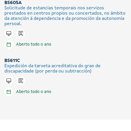
BS605A
Solicitude de estancias temporais nos servizos
prestados en centros propios ou concertados, no ámbito
da atención á dependencia e da promoción da autonomía
persoal.
Icono presencial
Tramitar en liña
Aberto todo o ano
BS611C
Expedición da tarxeta acreditativa do grao de
discapacidade (por perda ou subtracción)
Icono presencial
Tramitar en liña
Aberto todo o ano