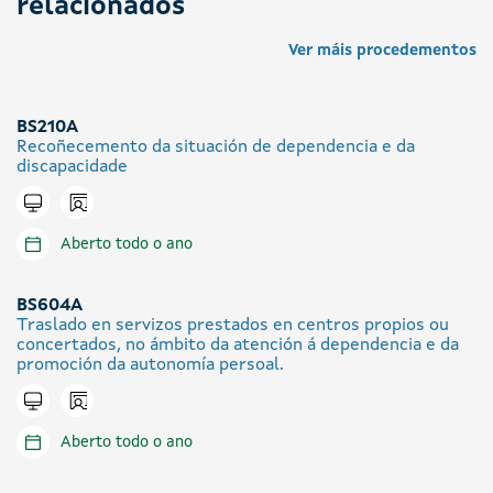
relacionados
Ver máis procedementos
BS210A
Recoñecemento da situación de dependencia e da
discapacidade
Icono presencial
Tramitar en liña
Aberto todo o ano
BS604A
Traslado en servizos prestados en centros propios ou
concertados, no ámbito da atención á dependencia e da
promoción da autonomía persoal.
Icono presencial
Tramitar en liña
Aberto todo o ano